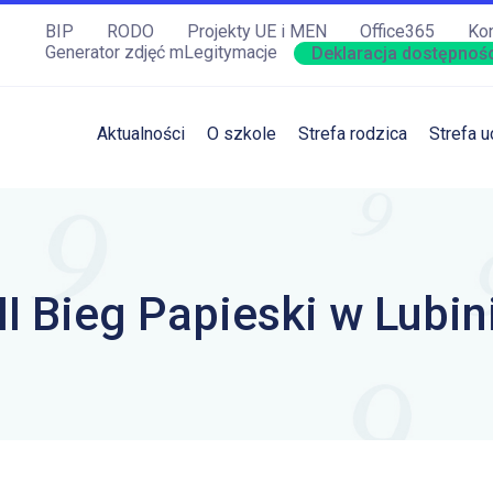
BIP
RODO
Projekty UE i MEN
Office365
Kon
Generator zdjęć mLegitymacje
Deklaracja dostępnośc
Aktualności
O szkole
Strefa rodzica
Strefa u
II Bieg Papieski w Lubin