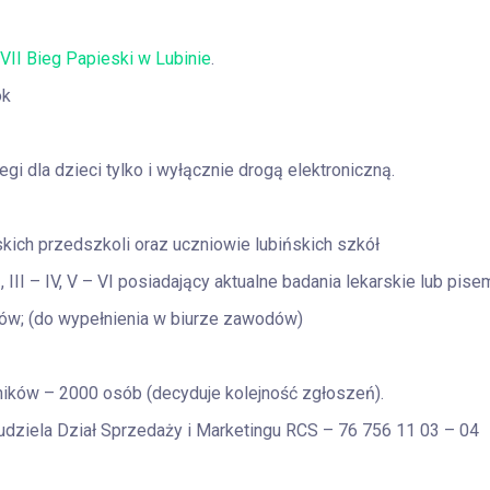
a
VII Bieg Papieski w Lubinie
.
ok
egi dla dzieci tylko i wyłącznie drogą elektroniczną.
ńskich przedszkoli oraz uczniowie lubińskich szkół
 III – IV, V – VI posiadający aktualne badania lekarskie lub pis
ów; (do wypełnienia w biurze zawodów)
ników – 2000 osób (decyduje kolejność zgłoszeń).
udziela Dział Sprzedaży i Marketingu RCS – 76 756 11 03 – 04