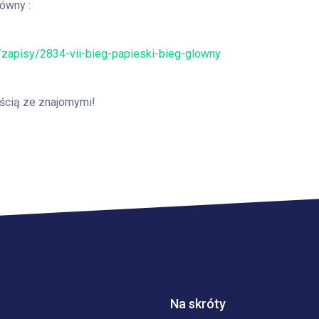
łówny :
l/zapisy/2834-vii-bieg-papieski-bieg-glowny
ścią ze znajomymi!
Na skróty