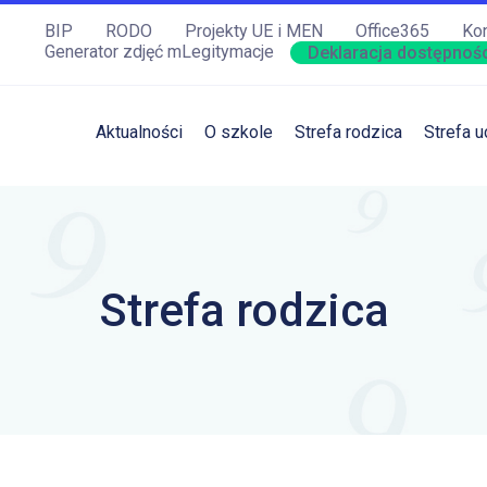
BIP
RODO
Projekty UE i MEN
Office365
Kon
Generator zdjęć mLegitymacje
Deklaracja dostępnośc
Aktualności
O szkole
Strefa rodzica
Strefa u
Strefa rodzica