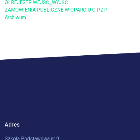
OI REJESTR WEJŚĆ_WYJŚĆ
ZAMÓWIENIA PUBLICZNE W OPARCIU O PZP
Archiwum
Adres
Szkoła Podstawowa nr 9