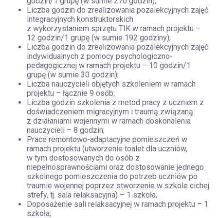
godzin/1 grupę (w sumie 270 godzin);
Liczba godzin do zrealizowania pozalekcyjnych zajęć
integracyjnych konstruktorskich
z wykorzystaniem sprzętu TIK w ramach projektu –
12 godzin/1 grupę (w sumie 192 godziny);
Liczba godzin do zrealizowania pozalekcyjnych zajęć
indywidualnych z pomocy psychologiczno-
pedagogicznej w ramach projektu – 10 godzin/1
grupę (w sumie 30 godzin);
Liczba nauczycieli objętych szkoleniem w ramach
projektu – łącznie 9 osób;
Liczba godzin szkolenia z metod pracy z uczniem z
doświadczeniem migracyjnym i traumą związaną
z działaniami wojennymi w ramach doskonalenia
nauczycieli – 8 godzin;
Prace remontowo-adaptacyjne pomieszczeń w
ramach projektu (utworzenie toalet dla uczniów,
w tym dostosowanych do osób z
niepełnosprawnościami oraz dostosowanie jednego
szkolnego pomieszczenia do potrzeb uczniów po
traumie wojennej poprzez stworzenie w szkole cichej
strefy, tj. sala relaksacyjna) – 1 szkoła;
Doposażenie sali relaksacyjnej w ramach projektu – 1
szkoła;