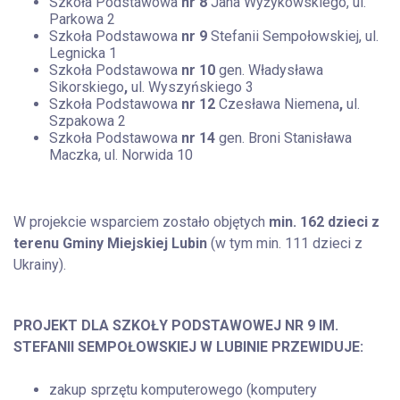
Szkoła Podstawowa
nr 8
Jana Wyżykowskiego, ul.
Parkowa 2
Szkoła Podstawowa
nr 9
Stefanii Sempołowskiej, ul.
Legnicka 1
Szkoła Podstawowa
nr 10
gen. Władysława
Sikorskiego
,
ul. Wyszyńskiego 3
Szkoła Podstawowa
nr 12
Czesława Niemena
,
ul.
Szpakowa 2
Szkoła Podstawowa
nr 14
gen. Broni Stanisława
Maczka, ul. Norwida 10
W projekcie wsparciem zostało objętych
min. 162 dzieci z
terenu Gminy Miejskiej Lubin
(w tym min. 111 dzieci z
Ukrainy).
PROJEKT DLA SZKOŁY PODSTAWOWEJ NR 9 IM.
STEFANII SEMPOŁOWSKIEJ W LUBINIE PRZEWIDUJE:
zakup sprzętu komputerowego (komputery