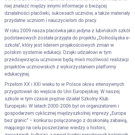
niej znaleźć między innymi informacje o bieżącej
działalności placówki, sukcesach uczniów, a także materiały
przydatne uczniom i nauczycielom do pracy.
W roku 2009 nasza placówka jako jedyna z lubińskich szkół
podstawowych została przyjęta do projektu „Dolnośląska e-
szkoła”, który jest liderem projakościowych zmian w
polskim systemie edukacji. Dzięki udziałowi w tym
przedsięwzięciu uczniowie będą mieli możliwość realizacji
projektów uczniowskich z wykorzystaniem platformy
edukacyjnej.
Przełom XX i XXI wieku to w Polsce okres intensywnych
przygotowań do wejścia do Unii Europejskiej. W naszej
szkole w tym czasie prężnie działał Szkolny Klub
Europejski. W latach 2000-2006 był on organizatorem i
gospodarzem cyklicznej międzyszkolnej imprezy „Europa
bez granic” – konkursu połączonego z doskonałą zabawą,
mającego na celu poszerzanie wiedzy o historii,
zwyczajach, kulturze, a nawet kuchni narodowych kolejnych