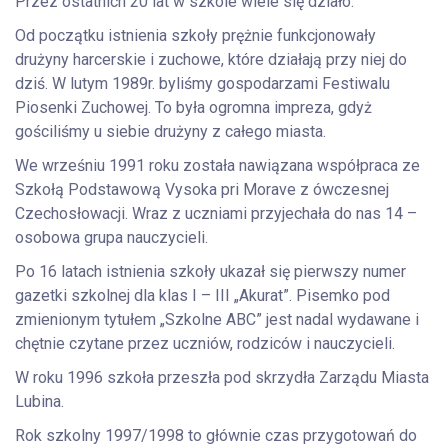
Przez ostatnich 20 lat w szkole wiele się działo.
Od początku istnienia szkoły prężnie funkcjonowały
drużyny harcerskie i zuchowe, które działają przy niej do
dziś. W lutym 1989r. byliśmy gospodarzami Festiwalu
Piosenki Zuchowej. To była ogromna impreza, gdyż
gościliśmy u siebie drużyny z całego miasta.
We wrześniu 1991 roku została nawiązana współpraca ze
Szkołą Podstawową Vysoka pri Morave z ówczesnej
Czechosłowacji. Wraz z uczniami przyjechała do nas 14 –
osobowa grupa nauczycieli.
Po 16 latach istnienia szkoły ukazał się pierwszy numer
gazetki szkolnej dla klas I – III „Akurat”. Pisemko pod
zmienionym tytułem „Szkolne ABC” jest nadal wydawane i
chętnie czytane przez uczniów, rodziców i nauczycieli.
W roku 1996 szkoła przeszła pod skrzydła Zarządu Miasta
Lubina.
Rok szkolny 1997/1998 to głównie czas przygotowań do