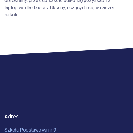
dla Ukrainy, przez co szkole udało się pozyskać 12
laptopów dla dzieci z Ukrainy, uczących się w naszej
szkole.
Adres
Szkoła Podstawowa nr 9