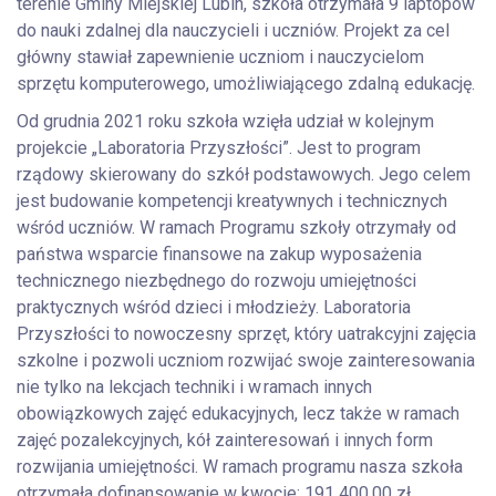
terenie Gminy Miejskiej Lubin, szkoła otrzymała 9 laptopów
do nauki zdalnej dla nauczycieli i uczniów. Projekt za cel
główny stawiał zapewnienie uczniom i nauczycielom
sprzętu komputerowego, umożliwiającego zdalną edukację.
Od grudnia 2021 roku szkoła wzięła udział w kolejnym
projekcie „Laboratoria Przyszłości”. Jest to program
rządowy skierowany do szkół podstawowych. Jego celem
jest budowanie kompetencji kreatywnych i technicznych
wśród uczniów. W ramach Programu szkoły otrzymały od
państwa wsparcie finansowe na zakup wyposażenia
technicznego niezbędnego do rozwoju umiejętności
praktycznych wśród dzieci i młodzieży.
Laboratoria
Przyszłości to nowoczesny sprzęt, który uatrakcyjni zajęcia
szkolne i pozwoli uczniom rozwijać swoje zainteresowania
nie tylko na lekcjach techniki i w ramach innych
obowiązkowych zajęć edukacyjnych, lecz także w ramach
zajęć pozalekcyjnych, kół zainteresowań i innych form
rozwijania umiejętności. W ramach programu nasza szkoła
otrzymała dofinansowanie w kwocie: 191 400,00 zł.