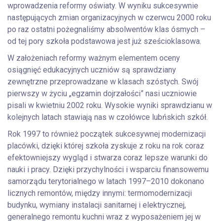
wprowadzenia reformy oświaty. W wyniku sukcesywnie
następujących zmian organizacyjnych w czerwcu 2000 roku
po raz ostatni pożegnaliśmy absolwentów klas ósmych –
od tej pory szkoła podstawowa jest już sześcioklasowa.
W założeniach reformy ważnym elementem oceny
osiągnięć edukacyjnych uczniów są sprawdziany
zewnętrzne przeprowadzane w klasach szóstych. Swój
pierwszy w życiu „egzamin dojrzałości” nasi uczniowie
pisali w kwietniu 2002 roku. Wysokie wyniki sprawdzianu w
kolejnych latach stawiają nas w czołówce lubńskich szkół.
Rok 1997 to również początek sukcesywnej modernizacji
placówki, dzięki której szkoła zyskuje z roku na rok coraz
efektowniejszy wygląd i stwarza coraz lepsze warunki do
nauki i pracy. Dzięki przychylności i wsparciu finansowemu
samorządu terytorialnego w latach 1997–2010 dokonano
licznych remontów, między innymi: termomodernizacji
budynku, wymiany instalacji sanitarnej i elektrycznej,
generalnego remontu kuchni wraz z wyposażeniem jej w