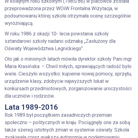
W kolejnym roku szkolnym (1985/86) w placówce została
przeprowadzona przez WOiW Frontalna Wizytacja, w
podsumowaniu której szkoła otrzymała ocenę szczególnie
wyróżniającą.
W roku 1986 z okazji 10- lecia powstania szkoły
sztandarowi szkoły nadano odznakę „Zasłużony dla
Oświaty Województwa Legnickiego”.
Oto jak o minionych latach mówiła dyrektor szkoły Pani mgr
Maria Krasińska: – Chwil miłych, sprawiających radość było
wiele. Cieszyło wszystko: kupienie nowej pomocy, sprzętu,
urządzenie klasy, zdobycie najwyższych lokat w
konkursach przedmiotowych, zorganizowanie uroczystości
dla uczniów i rodziców.
Lata 1989-2016
Rok 1989 był początkiem zasadniczych przemian
społeczno – politycznych w kraju. Pociągnęły one za sobą
także szereg istotnych zmian w systemie oświaty. Szkoła
zyskiwała coraz większą autonomię w podejmowaniu