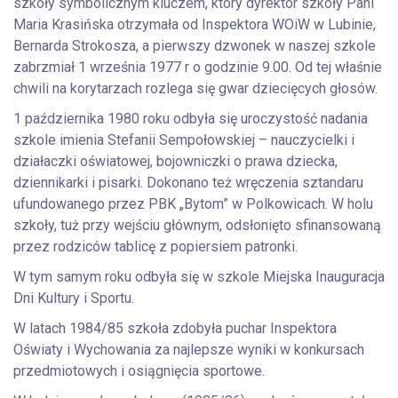
szkoły symbolicznym kluczem, który dyrektor szkoły Pani
Maria Krasińska otrzymała od Inspektora WOiW w Lubinie,
Bernarda Strokosza, a pierwszy dzwonek w naszej szkole
zabrzmiał 1 września 1977 r o godzinie 9.00. Od tej właśnie
chwili na korytarzach rozlega się gwar dziecięcych głosów.
1 października 1980 roku odbyła się uroczystość nadania
szkole imienia Stefanii Sempołowskiej – nauczycielki i
działaczki oświatowej, bojowniczki o prawa dziecka,
dziennikarki i pisarki. Dokonano też wręczenia sztandaru
ufundowanego przez PBK „Bytom” w Polkowicach. W holu
szkoły, tuż przy wejściu głównym, odsłonięto sfinansowaną
przez rodziców tablicę z popiersiem patronki.
W tym samym roku odbyła się w szkole Miejska Inauguracja
Dni Kultury i Sportu.
W latach 1984/85 szkoła zdobyła puchar Inspektora
Oświaty i Wychowania za najlepsze wyniki w konkursach
przedmiotowych i osiągnięcia sportowe.