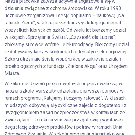
Nasza placówka zawsze aktywnie angażowała się w
działania związane z ochroną środowiska. W roku 1993
uczniowie zorganizowali sesję popularno – naukową „Na
ratunek Ziemi”, w której uczestniczyły delegacje niemal
wszystkich lubińskich szkół. Od wielu lat bierzemy udział
w akcjach „Sprzątanie Świata”, „Czystość dla Lubina”,
zbieramy surowce wtórne i elektroodpady. Bierzemy udział
i zdobywamy laury w konkursach o tematyce ekologicznej.
Szkoła utrzymuje ścisłą współpracę w zakresie działań
proekologicznych z fundacją „Zielona Akcja” oraz Urzędem
Miasta.
W zakresie działań prozdrowotnych organizowane są w
naszej szkole warsztaty udzielania pierwszej pomocy w
ramach programu „Ratujemy i uczymy ratować”. W klasach
młodszych odbywają się cykliczne zajęcia z dogoterapii z
uwzględnieniem zasad bezpieczeństwa w kontaktach ze
zwierzętami. Co roku uczniowie przygotowują wystawę i
degustację zdrowych produktów i potraw w ramach Dnia
Zdrowego Żywienia. W szkole propaguje się też aktywne