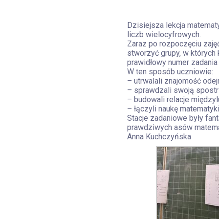
Dzisiejsza lekcja matemat
liczb wielocyfrowych.
Zaraz po rozpoczęciu zajęć 
stworzyć grupy, w których k
prawidłowy numer zadania i
W ten sposób uczniowie:
– utrwalali znajomość od
– sprawdzali swoją spost
– budowali relacje międzyl
– łączyli naukę matematyk
Stacje zadaniowe były fant
prawdziwych asów matema
Anna Kuchczyńska