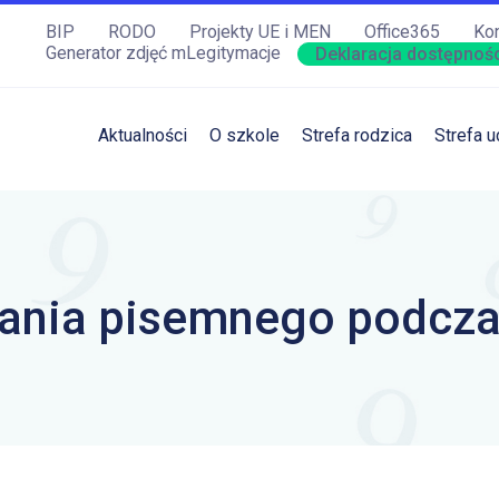
BIP
RODO
Projekty UE i MEN
Office365
Kon
Generator zdjęć mLegitymacje
Deklaracja dostępnośc
Aktualności
O szkole
Strefa rodzica
Strefa u
ania pisemnego podczas