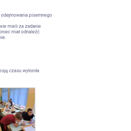
ści odejmowania pisemnego
owie mieli za zadanie
Goniec miał odnaleźć
ie.
esją czasu wyłoniła