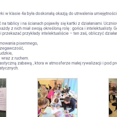
yki w klasie 4a była doskonałą okazją do utrwalenia umiejętno
na tablicy i na ścianach pojawiły się kartki z działaniami. Uczni
ażdy z nich miał swoją określoną rolę : gońca i intelektualisty. 
 przekazać przykłady intelektualiście – ten zaś, obliczyć działan
ejmowania pisemnego,
rzegawczość,
udzkie,
i wraz z ruchem.
astyczną zabawą , ktora w atmosferze małej rywalizacji i pod pr
tycznych.