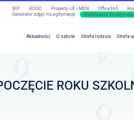
BIP
RODO
Projekty UE i MEN
Office365
Kon
Generator zdjęć mLegitymacje
Deklaracja dostępnośc
Aktualności
O szkole
Strefa rodzica
Strefa u
OCZĘCIE ROKU SZKOLNE