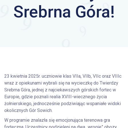
Srebrna Góra!
23 kwietnia 2025r. uczniowie klas VIIa, VIIb, VIIc oraz VIIIc
wraz z opiekunami wybrali się na wycieczkę do Twierdzy
Srebrna Góra, jednej z najciekawszych górskich fortec w
Europie, gdzie poznali realia XVIII-wiecznego życia
żołnierskiego, jednocześnie podziwiając wspaniałe widoki
okolicznych Gór Sowich.
W programie znalazła się emocjonująca terenowa gra
forteczna. Uczestnicy podzieleni na dwa „wrogie” obozy