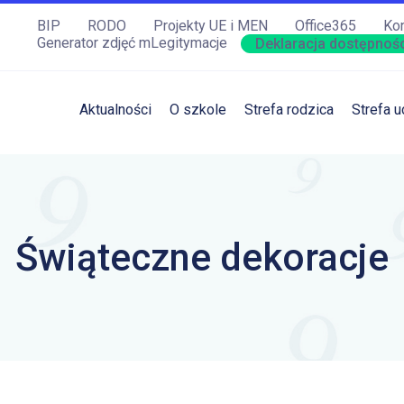
BIP
RODO
Projekty UE i MEN
Office365
Kon
Generator zdjęć mLegitymacje
Deklaracja dostępnośc
Aktualności
O szkole
Strefa rodzica
Strefa u
Świąteczne dekoracje