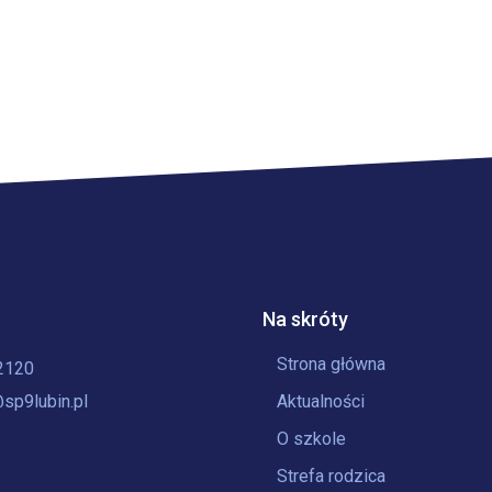
Na skróty
Strona główna
2120
sp9lubin.pl
Aktualności
O szkole
Strefa rodzica