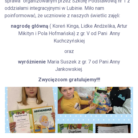
sprawa” organizowanym przez Szkołę Podstawową nr 1 z
oddziałami integracyjnymi w Lubinie. Miło nam
poinformować, że uczniowie z naszych świetlic zajęli:
nagrodę główną
( Koreń Kinga, Lidke Andżelika, Artur
Mikityn i Pola Hofmańska) z gr. V od Pani Anny
Kuchczyńskiej
oraz
wyróżnienie
Maria Suszek z gr. 7 od Pani Anny
Jankowskiej.
Zwycięzcom gratulujemy!!!