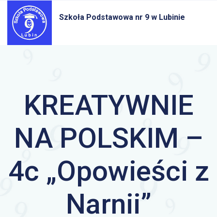
Szkoła Podstawowa nr 9
w Lubinie
KREATYWNIE
NA POLSKIM –
4c „Opowieści z
Narnii”