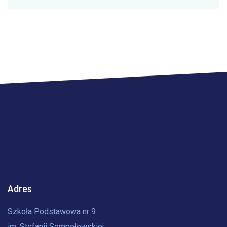
Adres
Szkoła Podstawowa nr 9
im. Stefanii Sempołowskiej