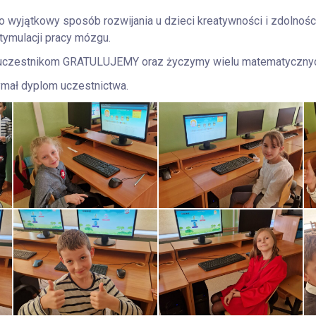
 wyjątkowy sposób rozwijania u dzieci kreatywności i zdolności
tymulacji pracy mózgu.
uczestnikom GRATULUJEMY oraz życzymy wielu matematyczny
ymał dyplom uczestnictwa.