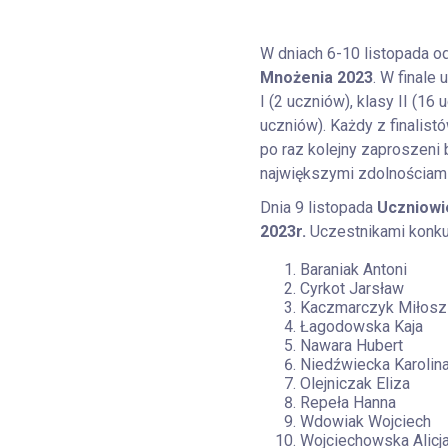
W dniach 6-10 listopada od
Mnożenia 2023
. W finale
I (2 uczniów), klasy II (16
uczniów). Każdy z finalist
po raz kolejny zaproszeni b
największymi zdolnościami
Dnia 9 listopada
Uczniowie
2023r.
Uczestnikami konku
Baraniak Antoni
Cyrkot Jarsław
Kaczmarczyk Miłosz
Łagodowska Kaja
Nawara Hubert
Niedźwiecka Karolin
Olejniczak Eliza
Repeła Hanna
Wdowiak Wojciech
Wojciechowska Alicj