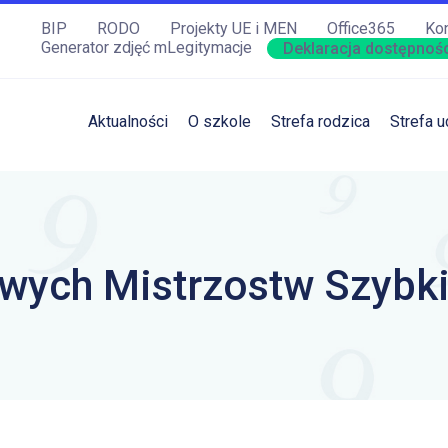
BIP
RODO
Projekty UE i MEN
Office365
Kon
Generator zdjęć mLegitymacje
Deklaracja dostępnośc
Aktualności
O szkole
Strefa rodzica
Strefa u
owych Mistrzostw Szybk