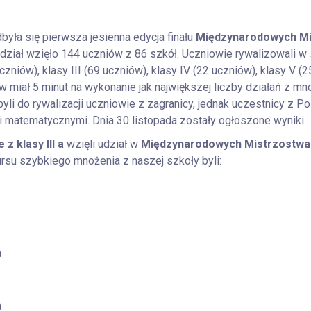
była się pierwsza jesienna edycja finału
Międzynarodowych Mi
 udział wzięło 144 uczniów z 86 szkół. Uczniowie rywalizowali w 
 uczniów), klasy III (69 uczniów), klasy IV (22 uczniów), klasy V (
ów miał 5 minut na wykonanie jak największej liczby działań z m
yli do rywalizacji uczniowie z zagranicy, jednak uczestnicy z Po
 matematycznymi. Dnia 30 listopada zostały ogłoszone wyniki.
 z klasy III a
wzięli udział w
Międzynarodowych Mistrzostwa
rsu szybkiego mnożenia z naszej szkoły byli:
a
a