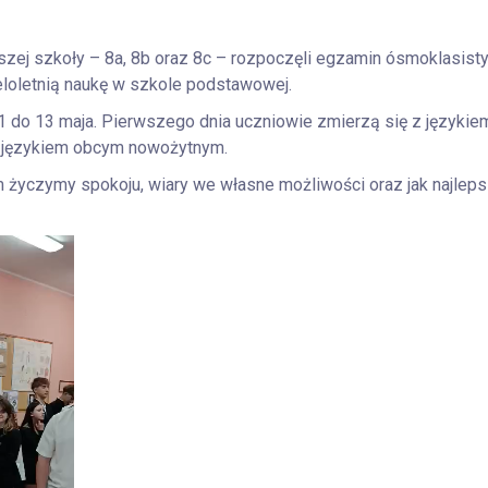
zej szkoły – 8a, 8b oraz 8c – rozpoczęli egzamin ósmoklasisty
loletnią naukę w szkole podstawowej.
11 do 13 maja. Pierwszego dnia uczniowie zmierzą się z językie
z językiem obcym nowożytnym.
życzymy spokoju, wiary we własne możliwości oraz jak najlep