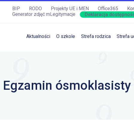
BIP
RODO
Projekty UE i MEN
Office365
Kon
Generator zdjęć mLegitymacje
Deklaracja dostępnośc
Aktualności
O szkole
Strefa rodzica
Strefa u
Egzamin ósmoklasisty