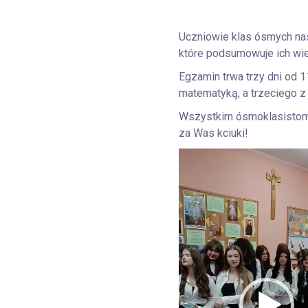
Uczniowie klas ósmych nas
które podsumowuje ich wie
Egzamin trwa trzy dni od 
matematyką, a trzeciego 
Wszystkim ósmoklasistom 
za Was kciuki!
Odtwarzacz
video