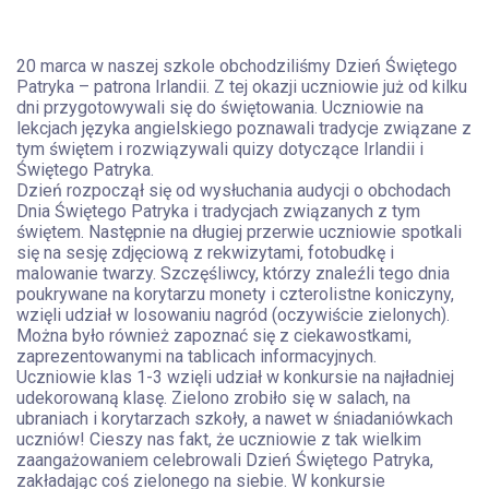
20 marca w naszej szkole obchodziliśmy Dzień Świętego
Patryka – patrona Irlandii. Z tej okazji uczniowie już od kilku
dni przygotowywali się do świętowania. Uczniowie na
lekcjach języka angielskiego poznawali tradycje związane z
tym świętem i rozwiązywali quizy dotyczące Irlandii i
Świętego Patryka.
Dzień rozpoczął się od wysłuchania audycji o obchodach
Dnia Świętego Patryka i tradycjach związanych z tym
świętem. Następnie na długiej przerwie uczniowie spotkali
się na sesję zdjęciową z rekwizytami, fotobudkę i
malowanie twarzy. Szczęśliwcy, którzy znaleźli tego dnia
poukrywane na korytarzu monety i czterolistne koniczyny,
wzięli udział w losowaniu nagród (oczywiście zielonych).
Można było również zapoznać się z ciekawostkami,
zaprezentowanymi na tablicach informacyjnych.
Uczniowie klas 1-3 wzięli udział w konkursie na najładniej
udekorowaną klasę. Zielono zrobiło się w salach, na
ubraniach i korytarzach szkoły, a nawet w śniadaniówkach
uczniów! Cieszy nas fakt, że uczniowie z tak wielkim
zaangażowaniem celebrowali Dzień Świętego Patryka,
zakładając coś zielonego na siebie. W konkursie