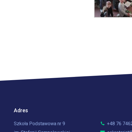
Adres
Szkoła Podstawowa nr 9
+48 76 746