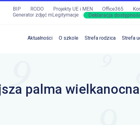
BIP
RODO
Projekty UE i MEN
Office365
Kon
Generator zdjęć mLegitymacje
Deklaracja dostępnośc
Aktualności
O szkole
Strefa rodzica
Strefa u
jsza palma wielkanocna